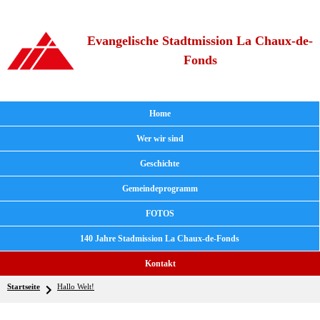
Evangelische Stadtmission La Chaux-de-
Fonds
Home
Wer wir sind
Geschichte
Gemeindeprogramm
FOTOS
140 Jahre Stadmission La Chaux-de-Fonds
Kontakt
Startseite
Hallo Welt!